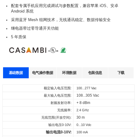
配套专属手机应用完成调试与参数配置，兼容苹果 iOS、安卓
Android 系统
采用蓝牙 Mesh 组网技术，无线通讯稳定、数据传输安全
继电器带过零导通开关功能
5 年质保
基础数据
电气操作数据
环境数据
包装信息
下载
数据表
认证
3D图纸
声明
每箱数量:
40 Pcs
工作温度:
额定输入电压范围:
-20…+55℃
100...277 Vac
产品型号
输入电压
DALI
0-10V
108...305 Vac
外箱尺寸:
21.67 x 10.28 x 8.58 in (322 x 260 x 218 mm)
储存温度:
最大输入电压范围:
-20…+75℃
XNAPPK DALI-0-10V-1CH-CAS
120-277 Vac
20 mA
100 mA
Select
Select
Select
Select
+ 8 dBm
整箱重量:
5 kg
工作湿度:
射频发射功率:
10%…90%
all
all
all
all
存储湿度:
5%…95%
无线频率:
2.4 GHz
167203_XNAPPK_DALI_0-
UL_XNAPPK_DALI_0-
3D_XNAPPK_DALI_0-
We are sorry, but the content is still under construction. Please get in
30 m
驱动器寿命:
无线范围(开放空间):
at Tc 75°C: 50,000 hrs
10V_1CH_CAS
10V_1CH_CAS
10V_1CH_CAS
touch with us and let us know, what details you do need.
保护类型:
输出电压0-10V:
IP20
0...10 Vdc
sales@cupower.com. Thanks!
输出电流0-10V:
100 mA
下载
下载
下载