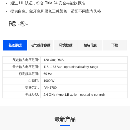
通过 UL 认证，符合 Title 24 安全与能效标准
提供白色、象牙色和黑色三种颜色，适配不同室内风格
基础数据
电气操作数据
环境数据
包装信息
下载
数据表
认证
3D图纸
声明
额定输入电压范围:
每箱数量:
40 Pcs
120 Vac; RMS
工作温度:
0… +40C
尺寸（长
产品型号
输入电压
输出电流
x
宽
x
高）
最大输入电压范围:
外箱尺寸:
14.0 × 11.2 × 12.4 in (355 x 285 x 315 mm)
113...137 Vac; operational safety range
储存温度:
-20… +60C
Select
Select
Select
Select
整箱重量:
额定频率范围:
6.5 kg
60 Hz
工作湿度:
10%…90%
120 VAC
NARCP 15 A-120V-W-CAS
15 A Max.
103.3 x 43.5 x 45.7 mm
all
all
all
all
白炽灯:
1000 W
储存湿度:
5%…95%
168958_NARCP_15A_120V_W_CAS
We are sorry, but the content is still under construction. Please get in
3D_NARCP_15A_120V_W_CAS
We are sorry, but the content is still under construction. Please get in
蓝牙芯片:
PAN1780
寿命:
N/A
touch with us and let us know, what details you do need.
touch with us and let us know, what details you do need.
无线类型:
2.4 GHz (type 1.B action, operating control)
最高Tc温度:
N/A
下载
下载
sales@cupower.com. Thanks!
sales@cupower.com. Thanks!
湿气和灰尘等级:
N/A
下载
下载
最新产品