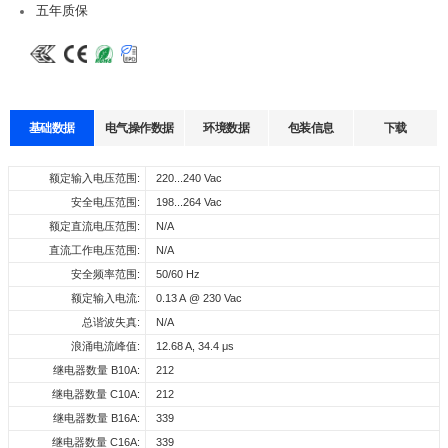
五年质保
基础数据
电气操作数据
环境数据
包装信息
下载
数据表
认证
3D图纸
声明
工作温度:
额定输入电压范围:
每箱数量:
-20…+45°C
220...240 Vac
100 pcs
输
电
功
出
输出
流
率
储存温度:
安全电压范围:
外箱尺寸:
-25…+85℃
198...264 Vac
390 x 262 x 158 mm
型号
输入电压
效率
电
电压
误
因
Select
Select
Select
Select
工作湿度:
额定直流电压范围:
整箱重量:
10%…90%
N/A
6.58 kg
流
差
数
all
all
all
all
存储湿度:
直流工作电压范围:
5%...90%
N/A
10
164486_XZ-YL09D-
CE-LVD_XZ-YL09D-
3D_XZ-YL09D-
CE声_ON/OFF_DIP_YL系
驱动器寿命:
安全频率范围:
at Tc 70°C: 30,000 hrs; at Tc 65°C: 50,000 hrs @230 Vac
50/60 Hz
0...
± 1
400018-B
400018-B
400018-B
列
最大Tc温度:
额定输入电流:
65°C
0.13 A @ 230 Vac
18
30...40
0.
220...240
XZ-YL09D-400018-B
83%
5
Vac
0
V
5
总谐波失真:
N/A
ENEC_XZ-YL09D-
mA
下载
下载
下载
m
400018-B
浪涌电流峰值:
12.68 A, 34.4 μs
A
继电器数量 B10A:
212
CE-EMC_XZ-YL09D-
400018-B
继电器数量 C10A:
212
继电器数量 B16A:
339
EPD_XZ-YL09D-
400018-B
继电器数量 C16A:
339