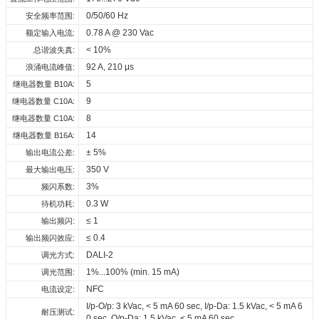
压
HV at Tc 90
℃
: 50,000 hrs; at Tc 80
℃
: 100,000 hrs; LV at
163410_ID_ECSCB_165_230_150-
CE_ID_ECSCB_165_230_150-
3D_ID_ECSCB_165_230_150-
CE声明_D4i NFC系
0/50/60 Hz
安全频率范围:
驱动器寿命:
Tc 85
℃
: 50,000 hrs ; at Tc 75
℃
: 100,000 hrs @ 230 Vac
1050_D4i_NFC_OUT
1050_D4i_NFC_OUT
1050_D4i_NFC_OUT
列
1
0.78 A @ 230 Vac
额定输入电流:
90℃
最大Tc温度:
0
220...240
< 10%
总谐波失真:
ENEC_ID_ECSCB_165_230_150-
下载
下载
下载
0...
150...1050
Vac
ID ECSCB 165/230/150-1050 D4i NFC OUT
1050_D4i_NFC_OUT
mA
220...240
29
92 A, 210 μs
浪涌电流峰值:
Vdc
0
5
继电器数量 B10A:
EPD_ID_ECSCB_165_230_150-
V
1050_D4i_NFC_OUT
9
继电器数量 C10A:
8
继电器数量 C10A:
下载
14
继电器数量 B16A:
± 5%
输出电流公差:
350 V
最大输出电压:
3%
频闪系数:
0.3 W
待机功耗:
≤ 1
输出频闪:
≤ 0.4
输出频闪效应:
DALI-2
调光方式:
1%...100% (min. 15 mA)
调光范围:
NFC
电流设定:
I/p-O/p: 3 kVac, < 5 mA 60 sec, I/p-Da: 1.5 kVac, < 5 mA 6
耐压测试:
0 sec, O/p-Da: 1.5 kVac, < 5 mA 60 sec