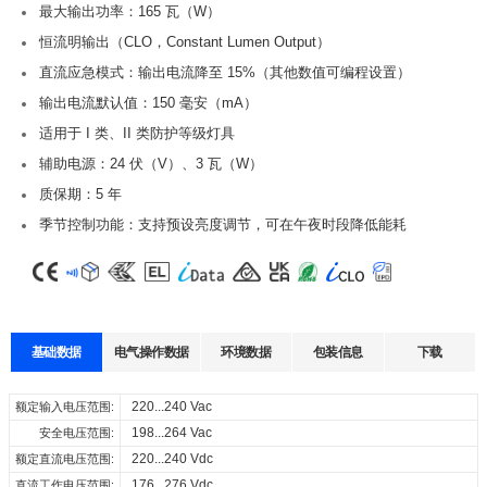
最大输出功率：165 瓦（W）
恒流明输出（CLO，Constant Lumen Output）
直流应急模式：输出电流降至 15%（其他数值可编程设置）
输出电流默认值：150 毫安（mA）
适用于 I 类、II 类防护等级灯具
辅助电源：24 伏（V）、3 瓦（W）
质保期：5 年
季节控制功能：支持预设亮度调节，可在午夜时段降低能耗
基础数据
电气操作数据
环境数据
包装信息
下载
数据表
认证
3D图纸
声明
-40...+60℃
220...240 Vac
12 pcs
额定输入电压范围:
工作温度:
每箱数量:
-40...+85℃
198...264 Vac
247 x 160 x 194 mm
储存温度:
安全电压范围:
外箱尺寸:
输
Select
Select
Select
Select
5%...85%
220...240 Vdc
9 kg
额定直流电压范围:
工作湿度:
整箱重量:
出
型号
输出电流
输入电压
all
all
all
all
电
5%...95%
176...276 Vdc
直流工作电压范围:
存储湿度: