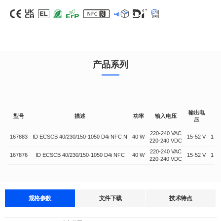
产品系列
输出电
型号
描述
功率
输入电压
压
220-240 VAC
167883
ID ECSCB 40/230/150-1050 D4i NFC N
40 W
15-52 V
150
220-240 VDC
220-240 VAC
167876
ID ECSCB 40/230/150-1050 D4i NFC
40 W
15-52 V
150
220-240 VDC
规格参数
文件下载
技术特点