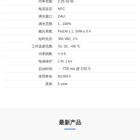
数据表
认证
3D图纸
声明
:
功率范围
2.25-42 W
支持多种协议，并与多个照明设备兼容
:
电流设定
NFC
全
全
全
全
:
调光接口
DALI
DALI-2 认证计划基于数字照明接口联盟 (DIIA) 创建的
选
选
选
选
:
调光范围
1...100%
DALI-2 测试规范。这些测试规范源自 IEC 62386、国际
167876_ID_ECSCB_40_230_150-
RCM_D4i_NFC_内置式_独立式_lD系
3D_D4i_NFC_内置式_独立式_lD系
CE声明_D4i_NFC_内置式_独立式_lD系
:
频闪系数
DALI 标准或 DIIA 制定的新规范的相关部分。
PstLM ≤ 1, SVM ≤ 0.4
1050_D4i_NFC
列
列
列
:
短时抗压
350 VAC, 2 h
NFC论坛认证测试主要涵盖数字协议、射频模拟、逻辑
:
工作温度范围
Ta -20...+50 ℃
167883_ID_ECSCB_40_230_150-
SAA_D4i_NFC_内置式_独立式_lD系
下载
下载
链路控制协议（LLCP）和简单NDEF交换协议
1050_D4i_NFC_N
列
:
>
功率因数
0.9
（SNEP）。 认证产品涵盖支持 NFC 功能的各类设备。
:
电涌保护
L-N: 1 kV
CE_D4i_NFC_内置式_独立式_lD系
下载
LED 驱动器的数据规范由 DALI 联盟 (DiiA) 创建并维护
列
:
﹤ 750 ms @ 230 V
启动时间
DALI 部分。 DALI 第 251 部分 – 内存库 1 扩展（灯具数
:
使用寿命
50,000 h
ENEC_D4i_NFC_内置式_独立式_lD系
据）、DALI 第 252 部分 - 能源报告（能源数据）、
:
列
质保
5 year
DALI 第 253 部分 - 诊断和维护（诊断数据）。
下载
蓝牙技术是全球广泛采用的短距离无线传输标准。 蓝牙
桥接可以实现各种电子设备之间便捷的数据交换和通
信。
Wi-Fi是Wi-Fi联盟创建的品牌认证。 它是一种按照
最新产品
IEEE802.11标准建立的WLAN技术。 它是目前全球
WLAN的标杆。