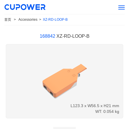
首页
>
Accessories
>
XZ-RD-LOOP-B
168842
XZ-RD-LOOP-B
L123.3 x W56.5 x H21 mm
WT: 0.054 kg