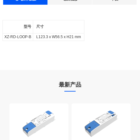
数据表
认证
3D图纸
声明
60 Pcs
每箱数量:
L349 x W257 x H138 mm
纸箱尺寸:
型号
尺寸
168842_XZ_RD_LOOP_B
3D_XZ_RD_LOOP_B
4.2 kg
整箱尺寸:
全部下载
全部下载
XZ-RD-LOOP-B
L123.3 x W56.5 x H21 mm
全部下载
全部下载
最新产品